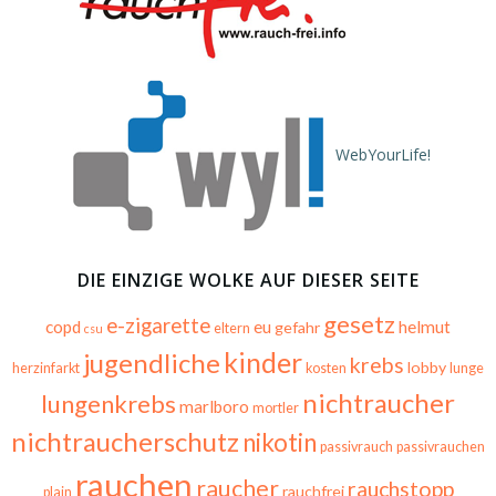
WebYourLife!
DIE EINZIGE WOLKE AUF DIESER SEITE
gesetz
e-zigarette
copd
eu
helmut
gefahr
eltern
csu
kinder
jugendliche
krebs
lobby
herzinfarkt
kosten
lunge
nichtraucher
lungenkrebs
marlboro
mortler
nichtraucherschutz
nikotin
passivrauch
passivrauchen
rauchen
raucher
rauchstopp
rauchfrei
plain