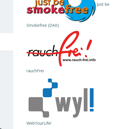
Just be
Smokefree (DAK)
rauchFrei
WebYourLife!
r