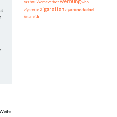
werbung
verbot
Werbeverbot
who
zigaretten
zigarette
it
zigarettenschachtel
n
österreich
r
Weiter