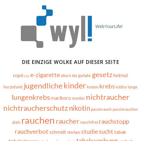
WebYourLife!
DIE EINZIGE WOLKE AUF DIESER SEITE
gesetz
e-zigarette
copd
eu
helmut
gefahr
eltern
csu
kinder
jugendliche
krebs
lobby
herzinfarkt
kosten
lunge
nichtraucher
lungenkrebs
marlboro
mortler
nichtraucherschutz
nikotin
passivrauch
passivrauchen
rauchen
raucher
rauchstopp
rauchfrei
plain
rauchverbot
studie
sucht
schmidt
tabak
sterben
tabakwerbung