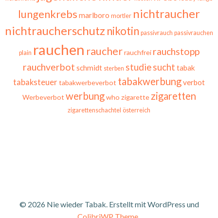
nichtraucher
lungenkrebs
marlboro
mortler
nichtraucherschutz
nikotin
passivrauch
passivrauchen
rauchen
raucher
rauchstopp
rauchfrei
plain
rauchverbot
studie
sucht
schmidt
tabak
sterben
tabakwerbung
tabaksteuer
verbot
tabakwerbeverbot
werbung
zigaretten
Werbeverbot
who
zigarette
zigarettenschachtel
österreich
© 2026 Nie wieder Tabak. Erstellt mit WordPress und
ColibriWP Theme
.