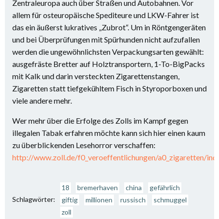
Zentraleuropa auch über Straßen und Autobahnen. Vor
allem für osteuropäische Spediteure und LKW-Fahrer ist
das ein äußerst lukratives „Zubrot“. Um in Röntgengeräten
und bei Überprüfungen mit Spürhunden nicht aufzufallen
werden die ungewöhnlichsten Verpackungsarten gewählt:
ausgefräste Bretter auf Holztransportern, 1-To-BigPacks
mit Kalk und darin versteckten Zigarettenstangen,
Zigaretten statt tiefgekühltem Fisch in Styroporboxen und
viele andere mehr.
Wer mehr über die Erfolge des Zolls im Kampf gegen
illegalen Tabak erfahren möchte kann sich hier einen kaum
zu überblickenden Lesehorror verschaffen:
http://www.zoll.de/f0_veroeffentlichungen/a0_zigaretten/ind
18
bremerhaven
china
gefährlich
Schlagwörter:
giftig
millionen
russisch
schmuggel
zoll