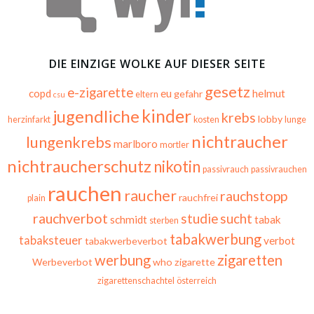
DIE EINZIGE WOLKE AUF DIESER SEITE
gesetz
e-zigarette
copd
eu
helmut
gefahr
eltern
csu
kinder
jugendliche
krebs
lobby
herzinfarkt
kosten
lunge
nichtraucher
lungenkrebs
marlboro
mortler
nichtraucherschutz
nikotin
passivrauch
passivrauchen
rauchen
raucher
rauchstopp
rauchfrei
plain
rauchverbot
studie
sucht
schmidt
tabak
sterben
tabakwerbung
tabaksteuer
verbot
tabakwerbeverbot
werbung
zigaretten
Werbeverbot
who
zigarette
zigarettenschachtel
österreich