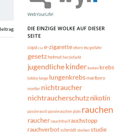
WebYourLife!
DIE EINZIGE WOLKE AUF DIESER
Beitrag
SEITE
e-zigarette
copd
eu
gefahr
eltern
csu
gesetz
helmut
herzinfarkt
kinder
jugendliche
krebs
kosten
lungenkrebs
marlboro
lobby
lunge
nichtraucher
mortler
nichtraucherschutz
nikotin
rauchen
passivrauch
passivrauchen
plain
raucher
rauchstopp
rauchfrei
rauchverbot
studie
schmidt
sterben