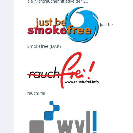
die Nichtraucherinitiative der EU
Just be
Smokefree (DAK)
rauchFrei