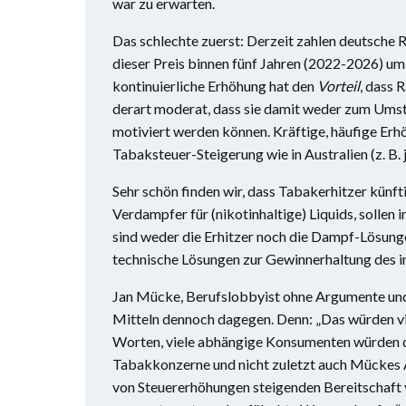
war zu erwarten.
Das schlechte zuerst: Derzeit zahlen deutsche
dieser Preis binnen fünf Jahren (2022-2026) um 
kontinuierliche Erhöhung hat den
Vorteil
, dass 
derart moderat, dass sie damit weder zum Umst
motiviert werden können. Kräftige, häufige Erhöh
Tabaksteuer-Steigerung wie in Australien (z. B.
Sehr schön finden wir, dass Tabakerhitzer künft
Verdampfer für (nikotinhaltige) Liquids, solle
sind weder die Erhitzer noch die Dampf-Lösungen
technische Lösungen zur Gewinnerhaltung des i
Jan Mücke, Berufslobbyist ohne Argumente und
Mitteln dennoch dagegen. Denn: „Das würden vie
Worten, viele abhängige Konsumenten würden d
Tabakkonzerne und nicht zuletzt auch Mückes A
von Steuererhöhungen steigenden Bereitschaft 