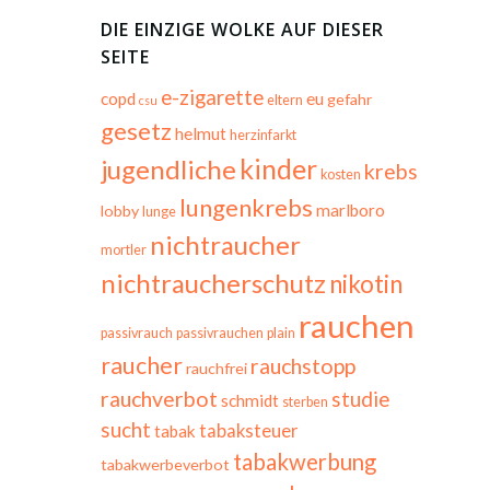
DIE EINZIGE WOLKE AUF DIESER
SEITE
e-zigarette
copd
eu
gefahr
eltern
csu
gesetz
helmut
herzinfarkt
kinder
jugendliche
krebs
kosten
lungenkrebs
marlboro
lobby
lunge
nichtraucher
mortler
nichtraucherschutz
nikotin
rauchen
passivrauch
passivrauchen
plain
raucher
rauchstopp
rauchfrei
rauchverbot
studie
schmidt
sterben
sucht
tabaksteuer
tabak
tabakwerbung
tabakwerbeverbot