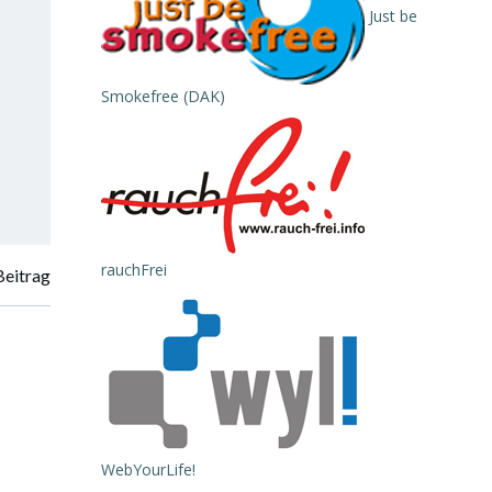
Just be
Smokefree (DAK)
rauchFrei
Beitrag
WebYourLife!