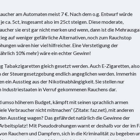
 Raucher am Automaten meist 7 €. Nach dem o.g. Entwurf würde
je ca. 5ct, insgesamt also im 25ct steigen. Diese moderate,
Raucher sie erst gar nicht merken und wenn, dann ist die Mehrausg
ieg auf weniger gefährliche Alternativen, noch zum Rauchstop
ungen wären hier viel hilfreicher. Eine Verstetigung der
 jährlich 10% mehr) wäre ein echter Gewinn!
ig Tabakzigaretten gleich gesetzt werden. Auch E-Zigaretten, also
n in der Steuergesetzgebung endlich angeglichen werden. Immerhin
 ein Ausstieg aus der Nikotinabhängigkeit. Sie stellen nur
n Industriestaaten in Verruf gekommenen Rauchens dar.
 umso höherem Budget, kämpft mit seinen sprachlich armen
le Verbraucher nicht mitmachen“ (Zitate: faz.net), mit anderen
en Ausstieg wagen? Das gefährdet natürlich die Gewinne der
rbeitsplatz! Mit Pseudodrohungen warnt er deshalb vor der im Fa
von Rauchern und Dampfern, sich in die Kriminalität zu begeben u